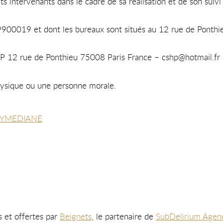
ts intervenants dans le cadre de sa réalisation et de son suivi 
00019 et dont les bureaux sont situés au 12 rue de Ponthi
HP 12 rue de Ponthieu 75008 Paris France – cshp@hotmail.fr
hysique ou une personne morale.
SYMEDIANE
s et offertes par
Beignets
, le partenaire de
SubDelirium Age